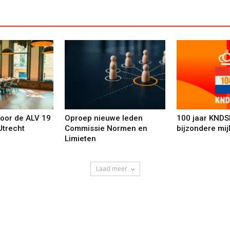
voor de ALV 19
Oproep nieuwe leden
100 jaar KNDS
Utrecht
Commissie Normen en
bijzondere mij
Limieten
Laad meer