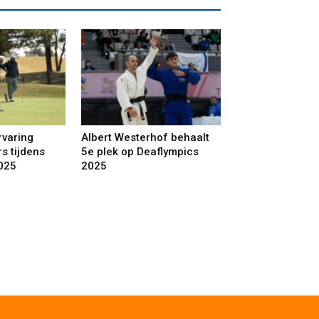
rvaring
Albert Westerhof behaalt
s tijdens
5e plek op Deaflympics
025
2025