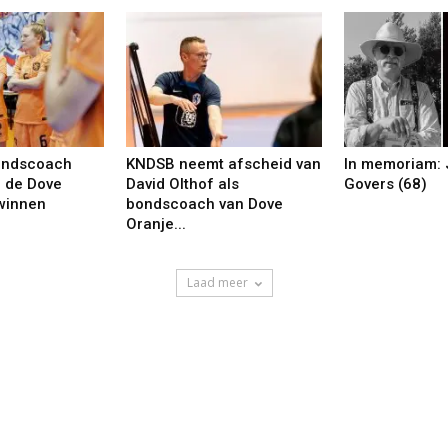
ondscoach
KNDSB neemt afscheid van
In memoriam: 
r de Dove
David Olthof als
Govers (68)
winnen
bondscoach van Dove
Oranje...
Laad meer