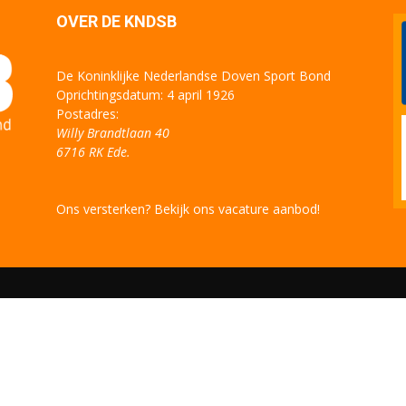
OVER DE KNDSB
De Koninklijke Nederlandse Doven Sport Bond
Oprichtingsdatum: 4 april 1926
Postadres:
Willy Brandtlaan 40
6716 RK Ede.
Ons versterken? Bekijk ons vacature aanbod!