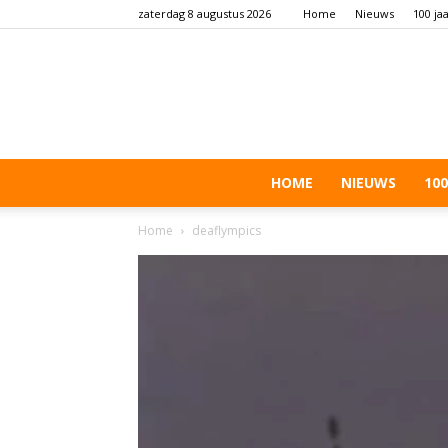
zaterdag 8 augustus 2026
Home
Nieuws
100 ja
HOME
NIEUWS
100
Home
deaflympics