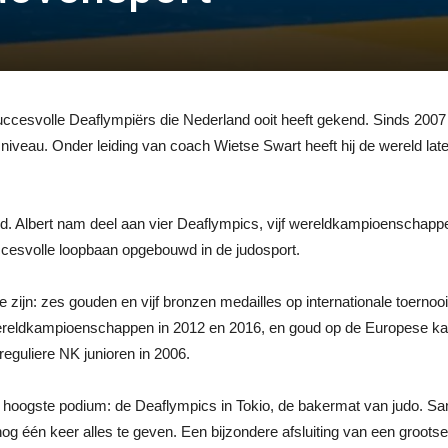
uccesvolle Deaflympiërs die Nederland ooit heeft gekend. Sinds 2007 
eau. Onder leiding van coach Wietse Swart heeft hij de wereld laten 
kend. Albert nam deel aan vier Deaflympics, vijf wereldkampioensch
uccesvolle loopbaan opgebouwd in de judosport.
te zijn: zes gouden en vijf bronzen medailles op internationale toernoo
ereldkampioenschappen in 2012 en 2016, en goud op de Europese kam
 reguliere NK junioren in 2006.
et hoogste podium: de Deaflympics in Tokio, de bakermat van judo. 
nog één keer alles te geven. Een bijzondere afsluiting van een grootse