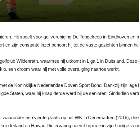
 nieren. Hij speelt voor golfvereniging De Tongelreep in Eindhoven en
rt en zijn constante inzet behoort hij tot de vaste gezichten binnen he
golfclub Wildenrath, waarmee hij uitkomt in Liga 1 in Duitsland. Deze
kio, een droom waar hij met volle overtuiging naartoe werkt.
 met de Koninklijke Nederlandse Doven Sport Bond. Dankzij zijn lage
gde Staten, waar hij knap derde werd bij de senioren. Sindsdien vert
ten, waaronder een vierde plaats op het WK in Denemarken (2016), d
n Ierland en Hawaï. Die ervaring neemt hij mee in zijn huidige voorb