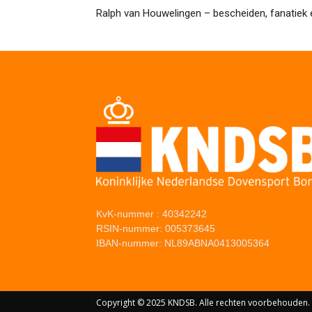
Ralph van Houwelingen – bescheiden, fanatiek 
KvK-nummer : 40342242
RSIN-nummer: 005373645
IBAN-nummer: NL89ABNA0413005364
Copyright © 2025 KNDSB. Alle rechten voorbehouden.