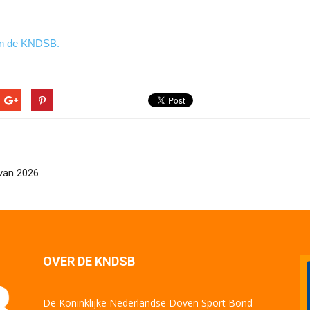
van de KNDSB.
 van 2026
OVER DE KNDSB
De Koninklijke Nederlandse Doven Sport Bond