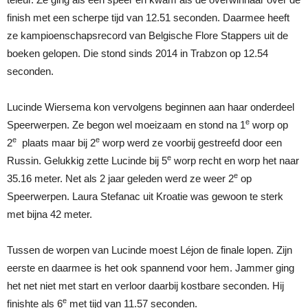
finish met een scherpe tijd van 12.51 seconden. Daarmee heeft
ze kampioenschapsrecord van Belgische Flore Stappers uit de
boeken gelopen. Die stond sinds 2014 in Trabzon op 12.54
seconden.
Lucinde Wiersema kon vervolgens beginnen aan haar onderdeel
e
Speerwerpen. Ze begon wel moeizaam en stond na 1
worp op
e
e
2
plaats maar bij 2
worp werd ze voorbij gestreefd door een
e
Russin. Gelukkig zette Lucinde bij 5
worp recht en worp het naar
e
35.16 meter. Net als 2 jaar geleden werd ze weer 2
op
Speerwerpen. Laura Stefanac uit Kroatie was gewoon te sterk
met bijna 42 meter.
Tussen de worpen van Lucinde moest Léjon de finale lopen. Zijn
eerste en daarmee is het ook spannend voor hem. Jammer ging
het net niet met start en verloor daarbij kostbare seconden. Hij
e
finishte als 6
met tijd van 11.57 seconden.