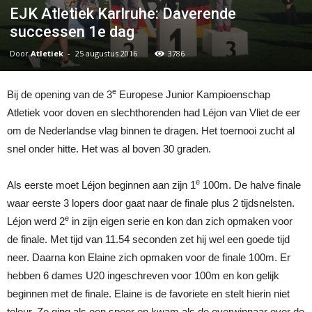
EJK Atletiek Karlruhe: Daverende
successen 1e dag
Door
Atletiek
-
25 augustus 2016
3786
e
Bij de opening van de 3
Europese Junior Kampioenschap
Atletiek voor doven en slechthorenden had Léjon van Vliet de eer
om de Nederlandse vlag binnen te dragen. Het toernooi zucht al
snel onder hitte. Het was al boven 30 graden.
e
Als eerste moet Léjon beginnen aan zijn 1
100m. De halve finale
waar eerste 3 lopers door gaat naar de finale plus 2 tijdsnelsten.
e
Léjon werd 2
in zijn eigen serie en kon dan zich opmaken voor
de finale. Met tijd van 11.54 seconden zet hij wel een goede tijd
neer. Daarna kon Elaine zich opmaken voor de finale 100m. Er
hebben 6 dames U20 ingeschreven voor 100m en kon gelijk
beginnen met de finale. Elaine is de favoriete en stelt hierin niet
teleur. Ze ging als een speer en kwam als de overwinnaar over de