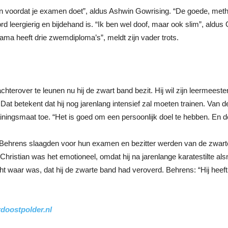
n voordat je examen doet”, aldus Ashwin Gowrising. “De goede, metho
eergierig en bijdehand is. “Ik ben wel doof, maar ook slim”, aldus Os
sama heeft drie zwemdiploma’s”, meldt zijn vader trots.
hterover te leunen nu hij de zwart band bezit. Hij wil zijn leermees
. Dat betekent dat hij nog jarenlang intensief zal moeten trainen. Van 
trainingsmaat toe. “Het is goed om een persoonlijk doel te hebben. En
ehrens slaagden voor hun examen en bezitter werden van de zwarte
ristian was het emotioneel, omdat hij na jarenlange karatestilte al
t waar was, dat hij de zwarte band had veroverd. Behrens: “Hij heeft
doostpolder.nl