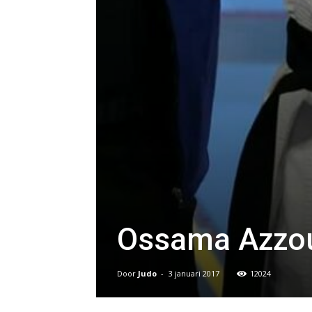
Ossama Azzou
Door
Judo
-
3 januari 2017
12024