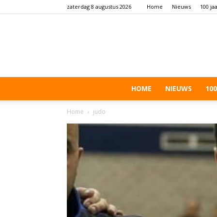
zaterdag 8 augustus 2026
Home
Nieuws
100 ja
HOME
NIEUWS
100
Home
judo