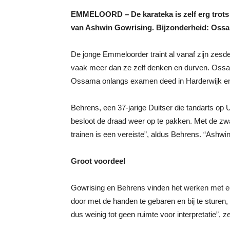
EMMELOORD – De karateka is zelf erg trots op
van Ashwin Gowrising. Bijzonderheid: Ossama
De jonge Emmeloorder traint al vanaf zijn zesde
vaak meer dan ze zelf denken en durven. Ossama
Ossama onlangs examen deed in Harderwijk en o
Behrens, een 37-jarige Duitser die tandarts op U
besloot de draad weer op te pakken. Met de zwa
trainen is een vereiste”, aldus Behrens. “Ashwi
Groot voordeel
Gowrising en Behrens vinden het werken met een 
door met de handen te gebaren en bij te sturen,
dus weinig tot geen ruimte voor interpretatie”, 