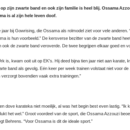
 zijn zwarte band en ook zijn familie is heel blij. Ossama Azzou
 is al zijn hele leven doof.
 jaar bij Gowrising, die Ossama als rolmodel ziet voor vele anderen. 
 is hun voorbeeld.” De kersverse bezitter van de zwarte band heeft 
ok de zwarte band veroverde. De twee begrijpen elkaar goed en vorm
rk is, kwam ooit uit op EK’s. Hij deed bijna tien jaar niet aan karat
rte band als gevolg. Eén keer per week trainen volstaat niet voor d
n verzorgt bovendien vaak extra trainingen.”
dove karateka niet moeilijk, al was het begin best even lastig. “Ik 
 lukt het wel.” Groot voordeel van de sport, die Ossama Azzouzi beoefe
zegt Behrens. “Voor Ossama is dit de ideale sport.”