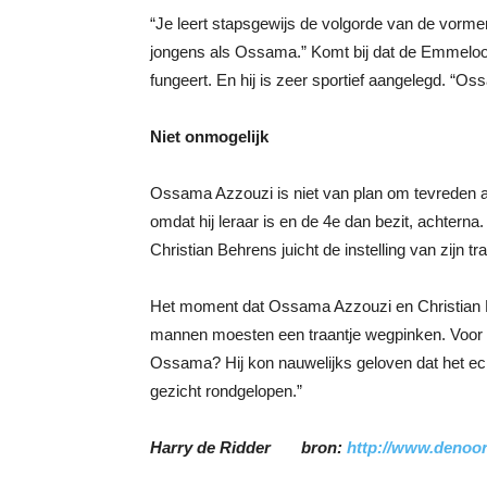
“Je leert stapsgewijs de volgorde van de vorme
jongens als Ossama.” Komt bij dat de Emmeloord l
fungeert. En hij is zeer sportief aangelegd. “Os
Niet onmogelijk
Ossama Azzouzi is niet van plan om tevreden ac
omdat hij leraar is en de 4e dan bezit, achterna
Christian Behrens juicht de instelling van zijn 
Het moment dat Ossama Azzouzi en Christian B
mannen moesten een traantje wegpinken. Voor Ch
Ossama? Hij kon nauwelijks geloven dat het ech
gezicht rondgelopen.”
Harry de Ridder
bron:
http://www.denoor