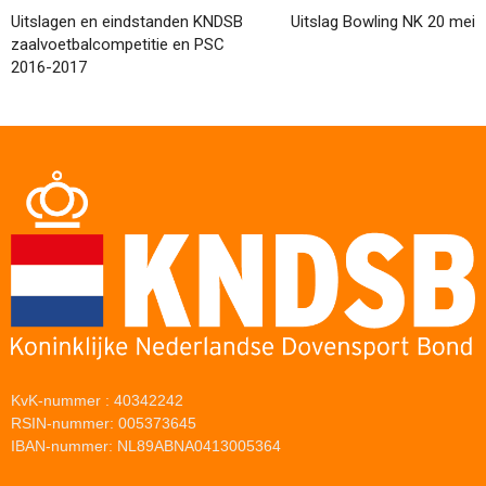
Uitslagen en eindstanden KNDSB
Uitslag Bowling NK 20 mei
zaalvoetbalcompetitie en PSC
2016-2017
KvK-nummer : 40342242
RSIN-nummer: 005373645
IBAN-nummer: NL89ABNA0413005364