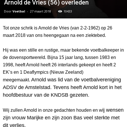
Arnold de Vries (56) overleden
Door
Voetbal
-
27 maart 2018
10433
Tot onze schrik is Arnold de Vries (van 2-2-1962) op 26
maart 2018 van ons heengegaan na een ziektebed.
Hij was een stille en rustige, maar bekende voetbalkeeper in
de dovensportwereld. Bijna 15 jaar lang, tussen 1983 en
1998, heeft Arnold heeft 26 interlands gekeept en heeft 2
EK’s en 1 Deaflympics (Nieuw Zeeland)
Arnold was lid van de voetbalvereniging
meegemaakt.
ADSV de Amstelstad. Tevens heeft Arnold kort in het
hoofdbestuur van de KNDSB gezeten.
ij wensen
Wij zullen Arnold in onze gedachten houden en w
zijn vrouw Marijke en zijn zoon Bas veel sterkte met
dit verlies.