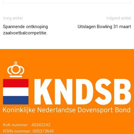
Vorig artikel
Volgend artikel
Spannende ontknoping
Uitslagen Bowling 31 maart
zaalvoetbalcompetitie.
KvK-nummer : 40342242
RSIN-nummer: 005373645