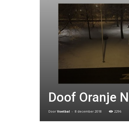
Doof Oranje N
Door
Voetbal
-
8 december 2018
2296