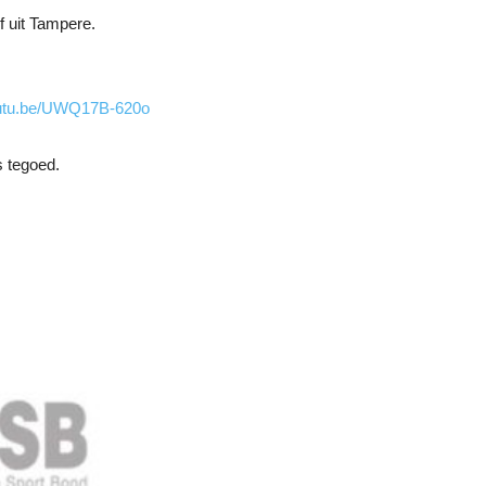
f uit Tampere.
outu.be/UWQ17B-620o
s tegoed.