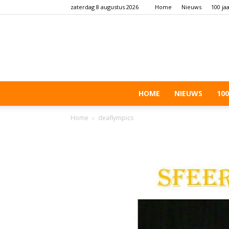
zaterdag 8 augustus 2026
Home
Nieuws
100 ja
HOME
NIEUWS
100
Home
deaflympics