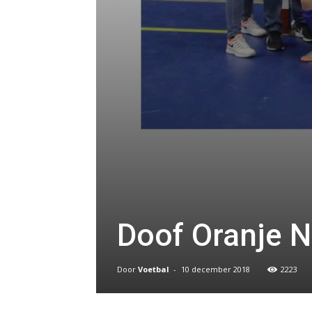
Doof Oranje N
Door
Voetbal
-
10 december 2018
2223