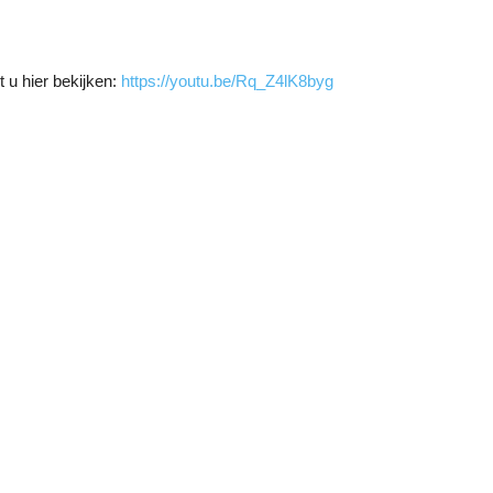
 u hier bekijken:
https://youtu.be/Rq_Z4lK8byg