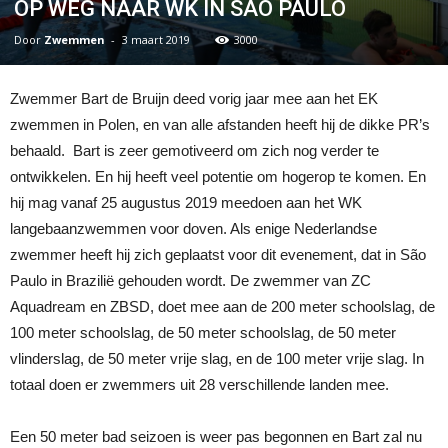
OP WEG NAAR WK IN SAO PAULO
Door
Zwemmen
-
3 maart 2019
3000
Zwemmer Bart de Bruijn deed vorig jaar mee aan het EK
zwemmen in Polen, en van alle afstanden heeft hij de dikke PR’s
behaald. Bart is zeer gemotiveerd om zich nog verder te
ontwikkelen. En hij heeft veel potentie om hogerop te komen. En
hij mag vanaf 25 augustus 2019 meedoen aan het WK
langebaanzwemmen voor doven. Als enige Nederlandse
zwemmer heeft hij zich geplaatst voor dit evenement, dat in São
Paulo in Brazilië gehouden wordt. De zwemmer van ZC
Aquadream en ZBSD, doet mee aan de 200 meter schoolslag, de
100 meter schoolslag, de 50 meter schoolslag, de 50 meter
vlinderslag, de 50 meter vrije slag, en de 100 meter vrije slag. In
totaal doen er zwemmers uit 28 verschillende landen mee.
Een 50 meter bad seizoen is weer pas begonnen en Bart zal nu