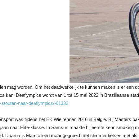
ezonden mag worden. Om het daadwerkelijk te kunnen maken is er een
ics kan. Deaflympics wordt van 1 tot 15 mei 2022 in Braziliaanse sta
c-stouten-naar-deaflympics/-61332
vensport was tijdens het EK Wielrennen 2016 in Belgie. Bij Masters pak
gaan naar Elite-klasse. In Samsun maakte hij eerste kennismaking m
nd. Daarna is Marc alleen maar gegroeid met slimmer fietsen met als 