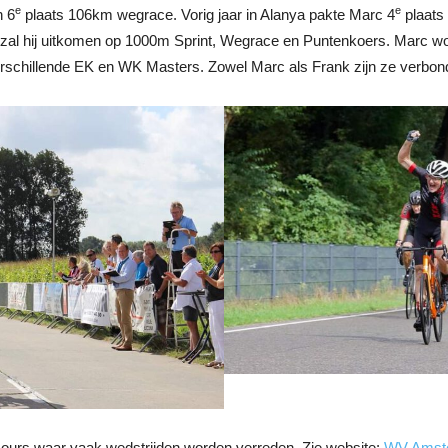
e
e
n 6
plaats 106km wegrace. Vorig jaar in Alanya pakte Marc 4
plaats
zal hij uitkomen op 1000m Sprint, Wegrace en Puntenkoers. Marc wor
erschillende EK en WK Masters. Zowel Marc als Frank zijn ze verbon
ours waar vaak wedstrijden worden verreden. Zie website:
WV Amst