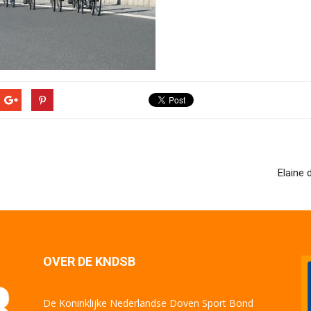
Elaine
OVER DE KNDSB
De Koninklijke Nederlandse Doven Sport Bond