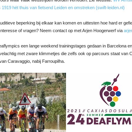
1919 hét thuis van fietsend Leiden en omstreken (swift-leiden.nl)
auditieve beperking bij elkaar kan komen en uittesten hoe hard er gef
 Interesse of vragen? Neem contact op met Arjen Hoogerwerf via
arj
aflympics een lange weekend trainingstages gedaan in Barcelona en o
chtig met zware klimmetjes die zelfs ook op parcours staat van Cax
an Caravaggio, nabij Farroupilha.