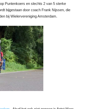
 op Puntenkoers en slechts 2 van 5 sterke
dt bijgestaan door coach Frank Nijssen, die
den bij Wielervereniging Amsterdam.
erdam
. Alsof het ook niet genoeg is fietst Marc