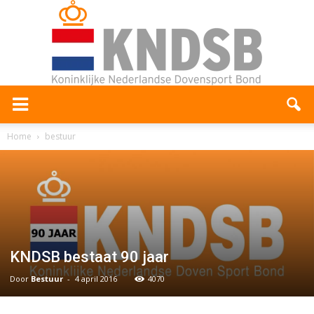
Home
bestuur
KNDSB bestaat 90 jaar
Door
Bestuur
-
4 april 2016
4070