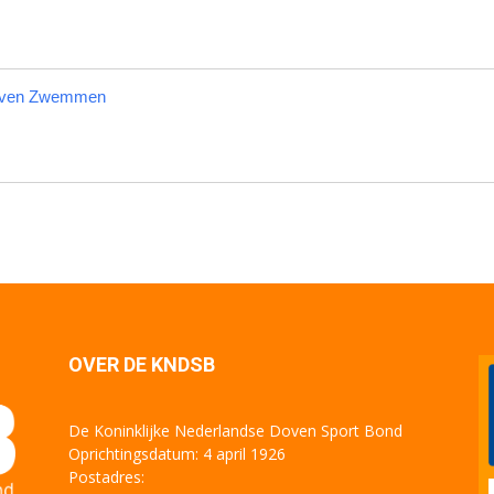
ven Zwemmen
OVER DE KNDSB
De Koninklijke Nederlandse Doven Sport Bond
Oprichtingsdatum: 4 april 1926
Postadres: