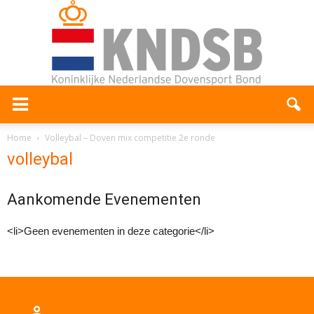
Home
Volleybal – Doven mix competitie 2e ronde
volleybal
Aankomende Evenementen
<li>Geen evenementen in deze categorie</li>