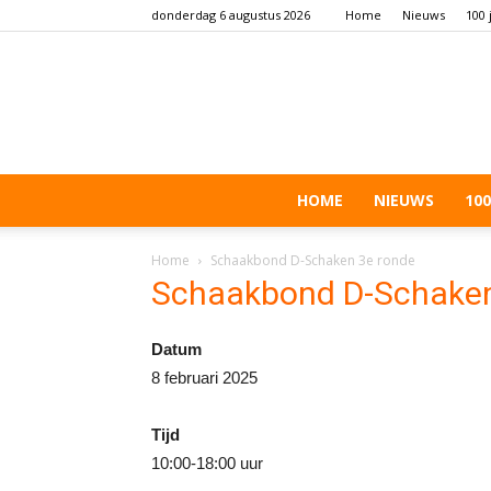
donderdag 6 augustus 2026
Home
Nieuws
100 
HOME
NIEUWS
100
Home
Schaakbond D-Schaken 3e ronde
Schaakbond D-Schaken
Datum
8 februari 2025
Tijd
10:00-18:00 uur