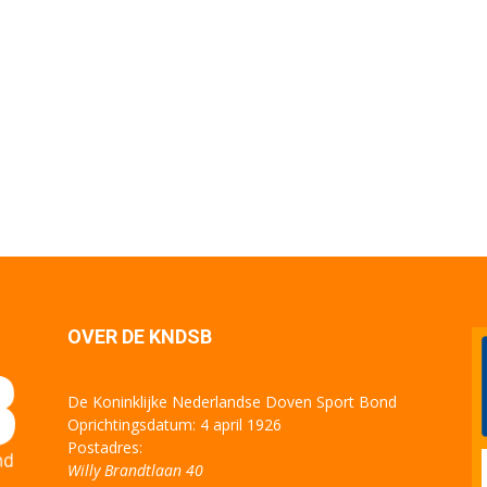
OVER DE KNDSB
De Koninklijke Nederlandse Doven Sport Bond
Oprichtingsdatum: 4 april 1926
Postadres:
Willy Brandtlaan 40