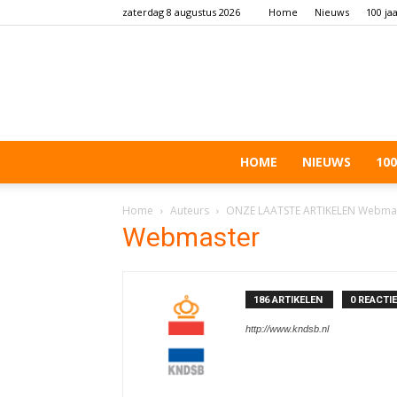
zaterdag 8 augustus 2026
Home
Nieuws
100 ja
HOME
NIEUWS
100
Home
Auteurs
ONZE LAATSTE ARTIKELEN Webma
Webmaster
186 ARTIKELEN
0 REACTI
http://www.kndsb.nl