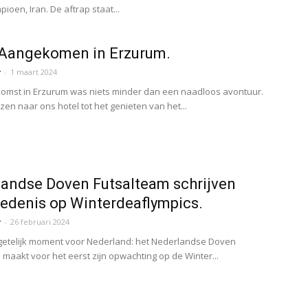
oen, Iran. De aftrap staat...
 Aangekomen in Erzurum.
r
-
1 maart 2024
omst in Erzurum was niets minder dan een naadloos avontuur.
zen naar ons hotel tot het genieten van het...
andse Doven Futsalteam schrijven
edenis op Winterdeaflympics.
r
-
26 februari 2024
etelijk moment voor Nederland: het Nederlandse Doven
 maakt voor het eerst zijn opwachting op de Winter...