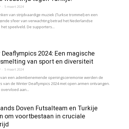
r
-
5 maart 2024
nken van strijdvaardige muziek (Turkse trommel) en een
ende sfeer van verwachting betrad het Nederlandse
 het speelveld. De supporters...
 Deaflympics 2024: Een magische
melting van sport en diversiteit
r
-
5 maart 2024
 van een adembenemende openingsceremonie werden de
s van de Winter Deaflympics 2024 met open armen ontvangen.
overvloed aan...
ands Doven Futsalteam en Turkije
en om voortbestaan in cruciale
ijd