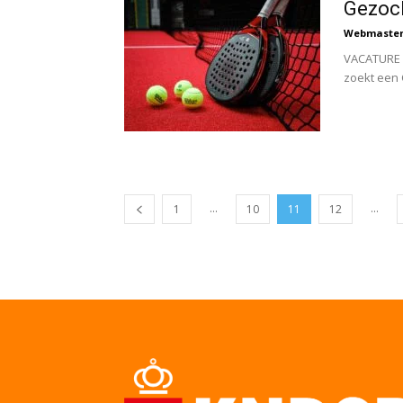
Gezoch
Webmaste
VACATURE 
zoekt een 
...
...
1
10
11
12