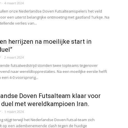
r
-
4 maart 2024
ullen onze Nederlandse Doven Futsalteamspelers het veld
oor een uiterst belangrijke ontmoeting met gastland Turkije. Na
tellende verlies van...
n herrijzen na moeilijke start in
duel”
r
-
2 maart 2024
iende futsalwedstrijd stonden twee topteams tegenover
revend naar wereldtopprestaties. Na een moeilijke eerste helft
n een 4-0 voorsprong...
andse Doven Futsalteam klaar voor
 duel met wereldkampioen Iran.
r
-
1 maart 2024
g stijgt terwijl het Nederlandse Doven Futsal-team zich
dt op een adembenemende clash tegen de huidige