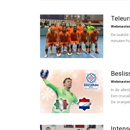
Teleurs
Webmaste
De laatste
minuten ha
Beslis
Webmaste
In de alle
Een crucial
De oranjetr
Intens