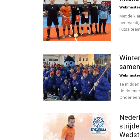
Webmaste
Met de kla
overweldig
Futsalteam
Winter
samens
Webmaste
Te midden
deelnemer
Onder een 
Nederl
strijd
Wedstr