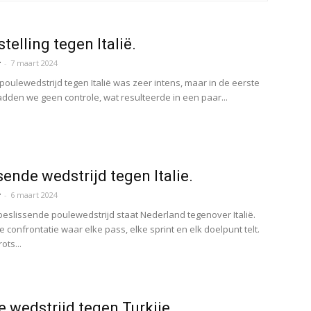
telling tegen Italië.
r
-
7 maart 2024
 poulewedstrijd tegen Italië was zeer intens, maar in de eerste
dden we geen controle, wat resulteerde in een paar...
sende wedstrijd tegen Italie.
r
-
6 maart 2024
sbeslissende poulewedstrijd staat Nederland tegenover Italië.
e confrontatie waar elke pass, elke sprint en elk doelpunt telt.
ots...
e wedstrijd tegen Turkije.