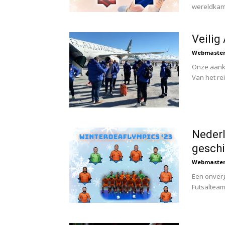
wereldkampi
Veilig
Webmaste
Onze aank
Van het rei
Nederl
geschi
Webmaste
Een onverg
Futsalteam