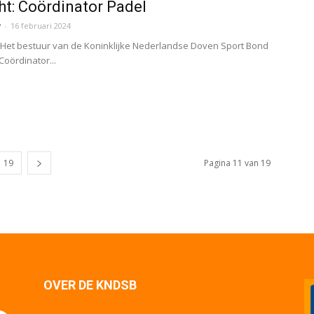
t: Coördinator Padel
r
-
16 februari 2024
Het bestuur van de Koninklijke Nederlandse Doven Sport Bond
Coördinator...
19
Pagina 11 van 19
OVER DE KNDSB