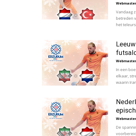
Webmaste
Vandaag z
betreden v
het teleurs
Leeuwe
futsal
Webmaste
In een boe
elkaar, st
waarin Ira
Nederl
episch
Webmaste
De spannin
voorberei