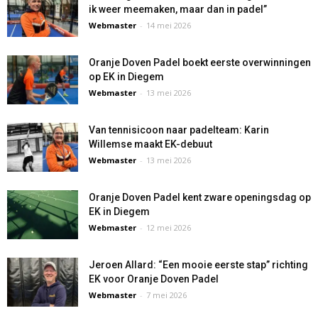
ik weer meemaken, maar dan in padel”
Webmaster
-
14 mei 2026
Oranje Doven Padel boekt eerste overwinningen
op EK in Diegem
Webmaster
-
13 mei 2026
Van tennisicoon naar padelteam: Karin
Willemse maakt EK-debuut
Webmaster
-
13 mei 2026
Oranje Doven Padel kent zware openingsdag op
EK in Diegem
Webmaster
-
12 mei 2026
Jeroen Allard: “Een mooie eerste stap” richting
EK voor Oranje Doven Padel
Webmaster
-
7 mei 2026