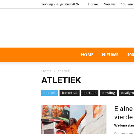
zondag 9 augustus 2026
Home
Nieuws
100 jaar
HOME
NIEUWS
100
Home
atletiek
ATLETIEK
atletiek
basketbal
bestuur
bowling
deaflym
schieten
Elaine
vierde
Webmaste
Elaine den