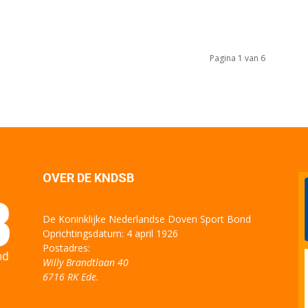
Pagina 1 van 6
OVER DE KNDSB
De Koninklijke Nederlandse Doven Sport Bond
Oprichtingsdatum: 4 april 1926
Postadres:
Willy Brandtlaan 40
6716 RK Ede.