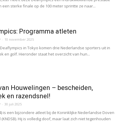
n een sterke finale op de 100 meter sprintte ze naar...
mpics: Programma atleten
r
-
10 november 2025
 Deaflympics in Tokyo komen drie Nederlandse sporters uit in
iek en golf. Hieronder staat het overzicht van hun...
van Houwelingen – bescheiden,
ek en razendsnel!
r
-
30 juli 2025
4) is een bijzondere atleet bij de Koninklijke Nederlandse Doven
 (KNDSB). Hij is volledig doof, maar laat zich niet tegenhouden