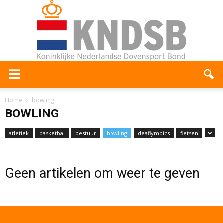
Home
bowling
BOWLING
atletiek
basketbal
bestuur
bowling
deaflympics
fietsen
Geen artikelen om weer te geven