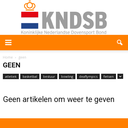
Home
geen
GEEN
atletiek
basketbal
bestuur
bowling
deaflympics
fietsen
Geen artikelen om weer te geven