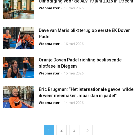
Uitnodiging voor de ALV 19 juni 2026 in Utrecht
Webmaster
-
19 mei 2026
Dave van Maris blikt terug op eerste EK Doven
Padel
Webmaster
-
16 mei 2026
Oranje Doven Padel richting beslissende
slotfase in Diegem
Webmaster
-
15 mei 2026
Eric Brugman: “Het internationale gevoel wilde
ik weer meemaken, maar dan in padel”
Webmaster
-
14 mei 2026
1
2
3