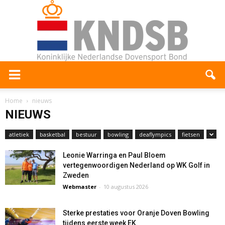
Home
nieuws
NIEUWS
atletiek
basketbal
bestuur
bowling
deaflympics
fietsen
Leonie Warringa en Paul Bloem
vertegenwoordigen Nederland op WK Golf in
Zweden
Webmaster
-
10 augustus 2026
Sterke prestaties voor Oranje Doven Bowling
tijdens eerste week EK