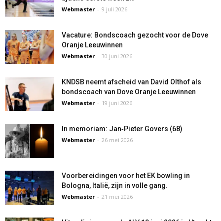
Webmaster
-
9 juli 2026
Vacature: Bondscoach gezocht voor de Dove
Oranje Leeuwinnen
Webmaster
-
30 juni 2026
KNDSB neemt afscheid van David Olthof als
bondscoach van Dove Oranje Leeuwinnen
Webmaster
-
19 juni 2026
In memoriam: Jan‑Pieter Govers (68)
Webmaster
-
26 mei 2026
Voorbereidingen voor het EK bowling in
Bologna, Italië, zijn in volle gang.
Webmaster
-
21 mei 2026