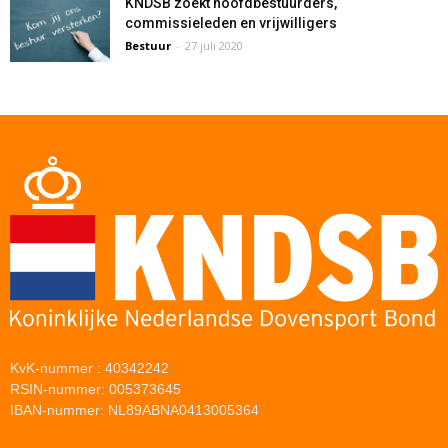
KNDSB zoekt hoofdbestuurders,
commissieleden en vrijwilligers
Bestuur
-
27 juli 2020
KvK-nummer : 40342242
RSIN-nummer: 005373645
IBAN-nummer: NL89ABNA0413005364