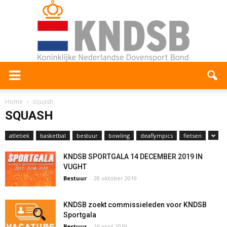
Home
squash
SQUASH
atletiek
basketbal
bestuur
bowling
deaflympics
fietsen
KNDSB SPORTGALA 14 DECEMBER 2019 IN
VUGHT
Bestuur
-
28 oktober 2019
KNDSB zoekt commissieleden voor KNDSB
Sportgala
Bestuur
-
26 april 2019