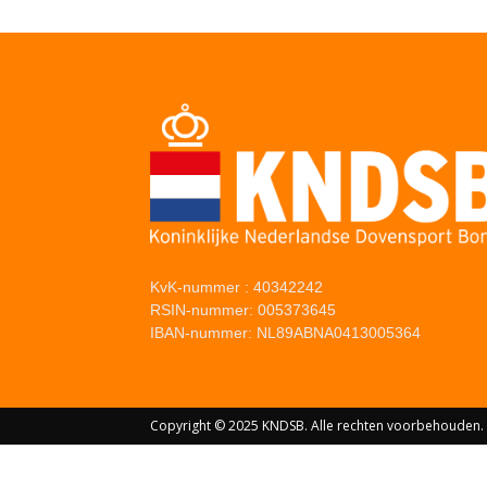
KvK-nummer : 40342242
RSIN-nummer: 005373645
IBAN-nummer: NL89ABNA0413005364
Copyright © 2025 KNDSB. Alle rechten voorbehouden.