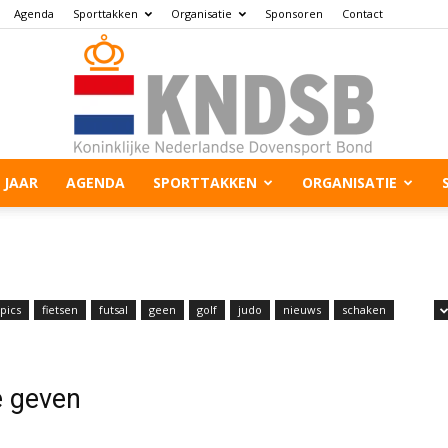
Agenda
Sporttakken
Organisatie
Sponsoren
Contact
 JAAR
AGENDA
SPORTTAKKEN
ORGANISATIE
pics
fietsen
futsal
geen
golf
judo
nieuws
schaken
e geven