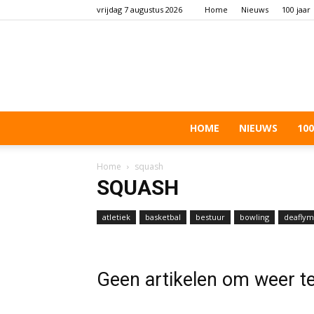
vrijdag 7 augustus 2026
Home
Nieuws
100 jaar
HOME
NIEUWS
100
Home
squash
SQUASH
atletiek
basketbal
bestuur
bowling
deaflym
schieten
Geen artikelen om weer t