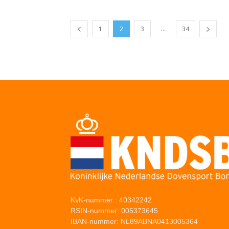
...
1
2
3
34
KvK-nummer : 40342242
RSIN-nummer: 005373645
IBAN-nummer: NL89ABNA0413005364