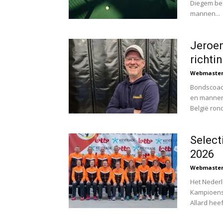
Diegem beg
mannen...
Jeroen
richti
Webmaste
Bondscoach
en mannen
België rond.
Select
2026
Webmaste
Het Neder
Kampioensc
Allard heef