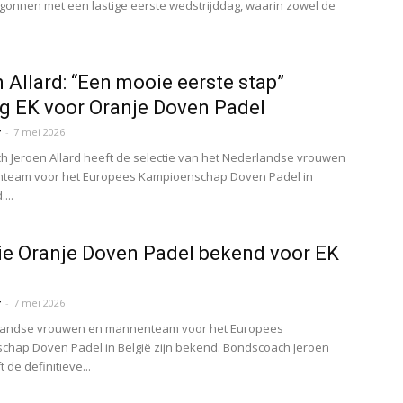
onnen met een lastige eerste wedstrijddag, waarin zowel de
 Allard: “Een mooie eerste stap”
ng EK voor Oranje Doven Padel
r
-
7 mei 2026
 Jeroen Allard heeft de selectie van het Nederlandse vrouwen
team voor het Europees Kampioenschap Doven Padel in
...
ie Oranje Doven Padel bekend voor EK
r
-
7 mei 2026
landse vrouwen en mannenteam voor het Europees
hap Doven Padel in België zijn bekend. Bondscoach Jeroen
t de definitieve...