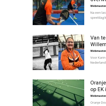
Webmaste
Na een las
speeldag k
Van te
Wille
Webmaste
Voor Karin
Nederland a
Oranje
op EK 
Webmaste
Oranje Dov