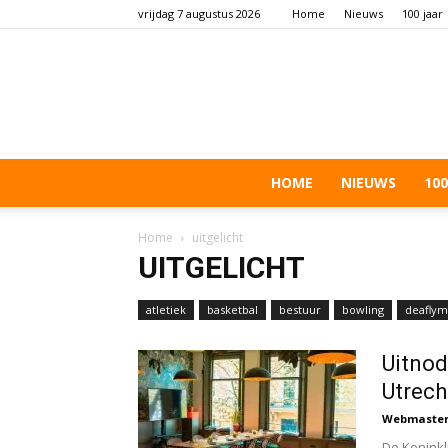
vrijdag 7 augustus 2026
Home
Nieuws
100 jaar
HOME
NIEUWS
100
Home
uitgelicht
UITGELICHT
atletiek
basketbal
bestuur
bowling
deaflym
schieten
Uitnod
Utrech
Webmaste
De Koninkl