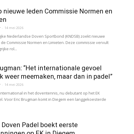
p nieuwe leden Commissie Normen en
en
r
-
14 mei 2026
lijke Nederlandse Doven Sportbond (KNDSB) zoekt nieuwe
 de Commissie Normen en Limieten. Deze commissie vervult
ijke rol...
rugman: “Het internationale gevoel
ik weer meemaken, maar dan in padel”
r
-
14 mei 2026
international in het doventennis, nu debutant op het EK
. Voor Eric Brugman komt in Diegem een langgekoesterde
 Doven Padel boekt eerste
nningen op EK in Diegem