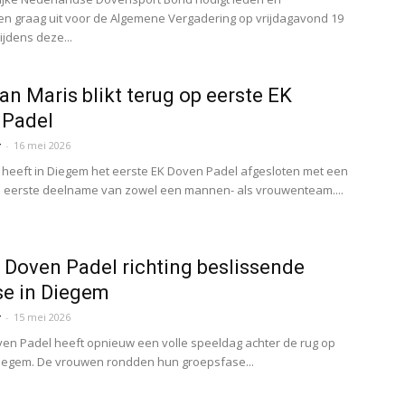
n graag uit voor de Algemene Vergadering op vrijdagavond 19
Tijdens deze...
an Maris blikt terug op eerste EK
 Padel
r
-
16 mei 2026
heeft in Diegem het eerste EK Doven Padel afgesloten met een
e eerste deelname van zowel een mannen- als vrouwenteam....
 Doven Padel richting beslissende
se in Diegem
r
-
15 mei 2026
en Padel heeft opnieuw een volle speeldag achter de rug op
Diegem. De vrouwen rondden hun groepsfase...