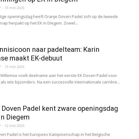
r
-
13 mei 2026
tige openingsdag heeft Oranje Doven Padel zich op de tweede
nap herpakt op het EK in Diegem. Zowel...
nnisicoon naar padelteam: Karin
mse maakt EK-debuut
r
-
13 mei 2026
 Willemse voelt deelname aan het eerste EK Doven Padel voor
ls iets bijzonders. Na een succesvolle internationale carrière...
 Doven Padel kent zware openingsdag
in Diegem
r
-
12 mei 2026
en Padel is het Europees Kampioenschap in het Belgische