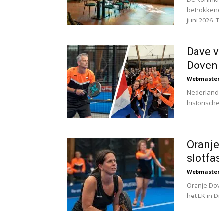
betrokkene
juni 2026. 
Dave v
Doven
Webmaste
Nederland 
historisch
Oranje
slotfa
Webmaste
Oranje Dov
het EK in 