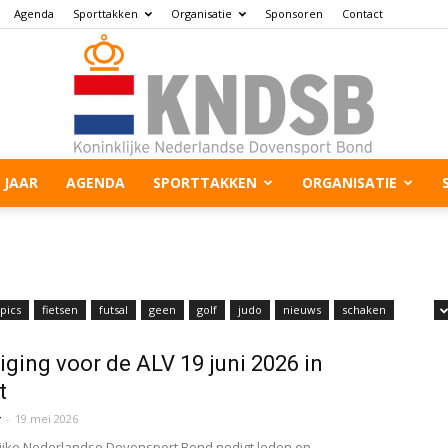
Agenda
Sporttakken
Organisatie
Sponsoren
Contact
 JAAR
AGENDA
SPORTTAKKEN
ORGANISATIE
pics
fietsen
futsal
geen
golf
judo
nieuws
schaken
iging voor de ALV 19 juni 2026 in
t
r
-
19 mei 2026
ijke Nederlandse Dovensport Bond nodigt leden en