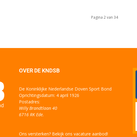
Pagina 2 van 34
OVER DE KNDSB
De Koninklijke Nederlandse Doven Sport Bond
Oprichtingsdatum: 4 april 1926
Postadres:
Willy Brandtlaan 40
6716 RK Ede.
Ons versterken? Bekijk ons vacature aanbod!