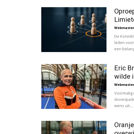
Oproe
Limiet
Webmaste
De Konink
leden voor
een belangr
Eric B
wilde 
Webmaste
Voormalig 
dovenpadel
wens uit....
Oranje
overwi