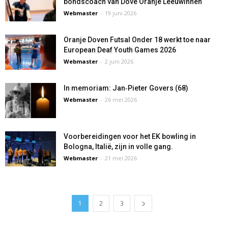
bondscoach van Dove Oranje Leeuwinnen
Webmaster
-
19 juni 2026
Oranje Doven Futsal Onder 18 werkt toe naar
European Deaf Youth Games 2026
Webmaster
-
2 juni 2026
In memoriam: Jan‑Pieter Govers (68)
Webmaster
-
26 mei 2026
Voorbereidingen voor het EK bowling in
Bologna, Italië, zijn in volle gang.
Webmaster
-
21 mei 2026
1
2
3