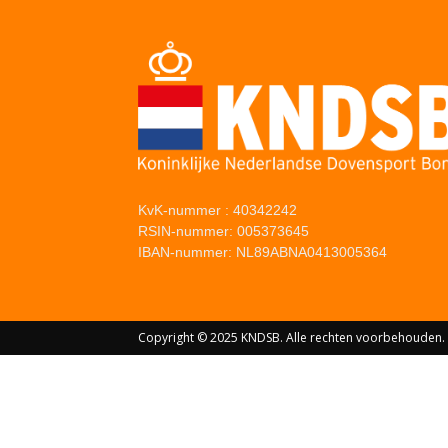
KvK-nummer : 40342242
RSIN-nummer: 005373645
IBAN-nummer: NL89ABNA0413005364
Copyright © 2025 KNDSB. Alle rechten voorbehouden.