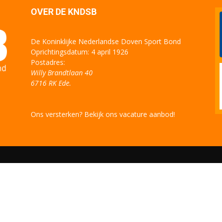
OVER DE KNDSB
De Koninklijke Nederlandse Doven Sport Bond
Oprichtingsdatum: 4 april 1926
Postadres:
Willy Brandtlaan 40
6716 RK Ede.
Ons versterken? Bekijk ons vacature aanbod!