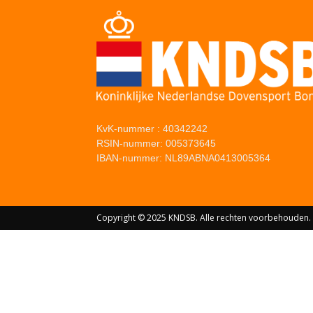
KvK-nummer : 40342242
RSIN-nummer: 005373645
IBAN-nummer: NL89ABNA0413005364
Copyright © 2025 KNDSB. Alle rechten voorbehouden.