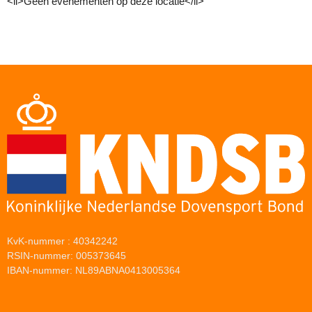
<li>Geen evenementen op deze locatie</li>
KvK-nummer : 40342242
RSIN-nummer: 005373645
IBAN-nummer: NL89ABNA0413005364