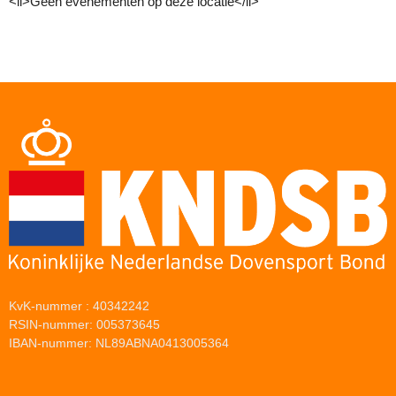
<li>Geen evenementen op deze locatie</li>
KvK-nummer : 40342242
RSIN-nummer: 005373645
IBAN-nummer: NL89ABNA0413005364