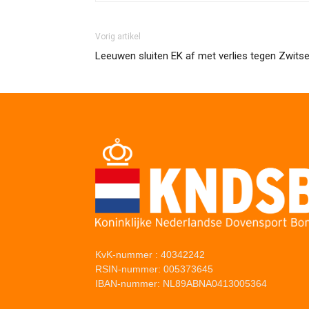
Vorig artikel
Leeuwen sluiten EK af met verlies tegen Zwitse
KvK-nummer : 40342242
RSIN-nummer: 005373645
IBAN-nummer: NL89ABNA0413005364