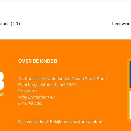
rland (4‑1)
Leeuwinne
OVER DE KNDSB
De Koninklijke Nederlandse Doven Sport Bond
Oprichtingsdatum: 4 april 1926
Postadres:
Willy Brandtlaan 40
6716 RK Ede.
Ons versterken? Bekijk ons vacature aanbod!