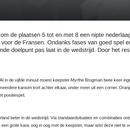
om de plaatsen 5 tot en met 8 een nipte nederlaag
-0 voor de Fransen. Ondanks fases van goed spel 
ende doelpunt pas laat in de wedstrijd. Door het r
en. Al in de vijfde minuut moest keepster Myrthe Brugman twee keer in
meerdere kansen kort achter elkaar, onder meer uit een corner. Oran
t positiespel.
land beter in de wedstrijd. Via standaardsituaties en combinaties o
n grote kans oog in oog met de keepster, maar wist deze niet te ve