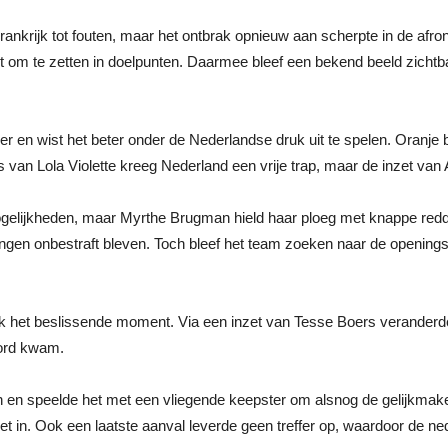
krijk tot fouten, maar het ontbrak opnieuw aan scherpte in de afron
t om te zetten in doelpunten. Daarmee bleef een bekend beeld zichtba
er en wist het beter onder de Nederlandse druk uit te spelen. Oranj
van Lola Violette kreeg Nederland een vrije trap, maar de inzet van 
gelijkheden, maar Myrthe Brugman hield haar ploeg met knappe redding
ingen onbestraft bleven. Toch bleef het team zoeken naar de openingst
lijk het beslissende moment. Via een inzet van Tesse Boers verander
bord kwam.
en en speelde het met een vliegende keepster om alsnog de gelijkma
 in. Ook een laatste aanval leverde geen treffer op, waardoor de ned