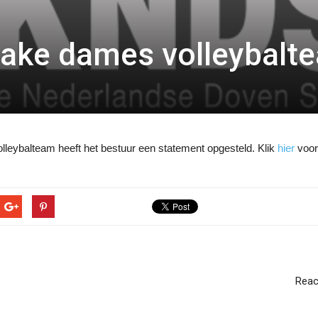
zake dames volleybalt
lleybalteam heeft het bestuur een statement opgesteld. Klik
hier
voor
React