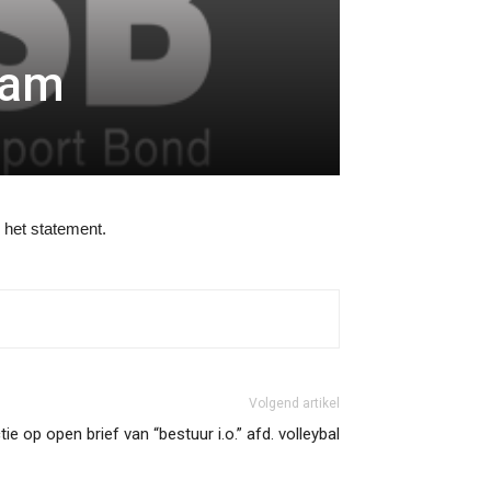
eam
 het statement.
Volgend artikel
ie op open brief van “bestuur i.o.” afd. volleybal