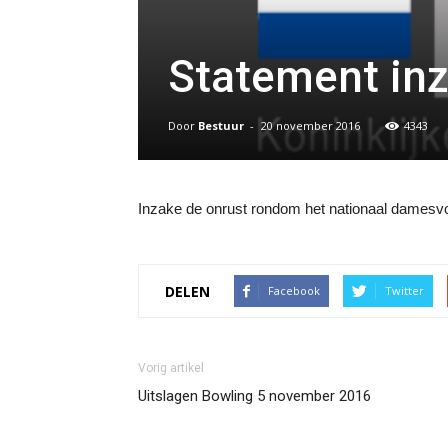
Statement in
Door
Bestuur
-
20 november 2016
4343
Inzake de onrust rondom het nationaal damesvo
DELEN
Facebook
Twitter
Vorig artikel
Uitslagen Bowling 5 november 2016