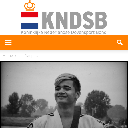
Home
deaflympics