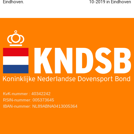
Eindhoven.
10-2019 in Eindhoven
KvK-nummer : 40342242
RSIN-nummer: 005373645
IBAN-nummer: NL89ABNA0413005364