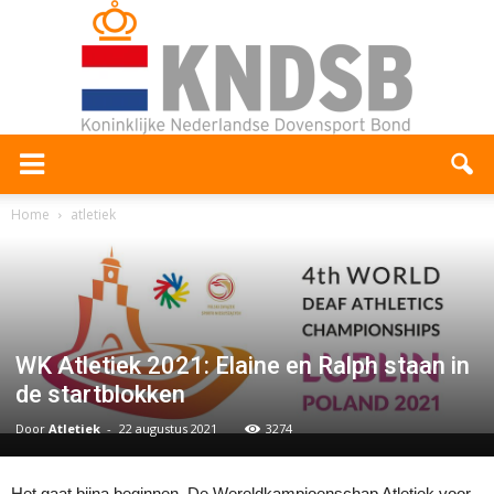
Home
atletiek
WK Atletiek 2021: Elaine en Ralph staan in
de startblokken
Door
Atletiek
-
22 augustus 2021
3274
Het gaat bijna beginnen. De Wereldkampioenschap Atletiek voor