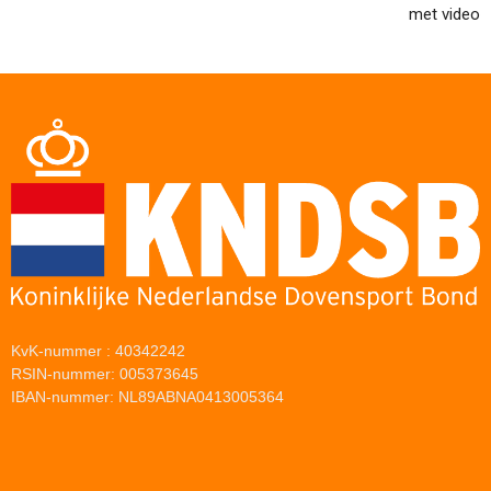
met video
KvK-nummer : 40342242
RSIN-nummer: 005373645
IBAN-nummer: NL89ABNA0413005364