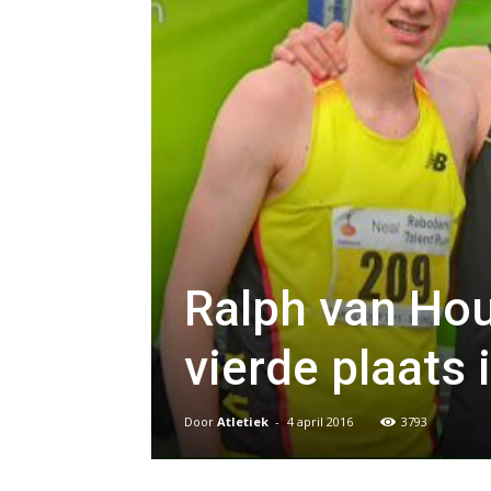
Ralph van Hou
vierde plaats
Door
Atletiek
-
4 april 2016
3793