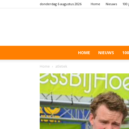
donderdag 6 augustus 2026
Home
Nieuws
100 
HOME
NIEUWS
100
Home
atletiek