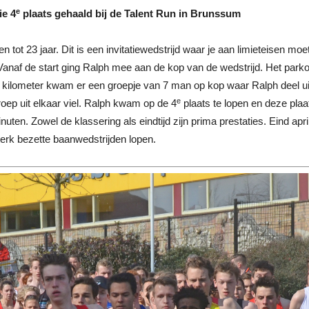
e
ie 4
plaats gehaald bij de Talent Run in Brunssum
en tot 23 jaar. Dit is een invitatiewedstrijd waar je aan limieteisen 
. Vanaf de start ging Ralph mee aan de kop van de wedstrijd. Het pa
e kilometer kwam er een groepje van 7 man op kop waar Ralph deel ui
e
oep uit elkaar viel. Ralph kwam op de 4
plaats te lopen en deze plaat
nuten. Zowel de klassering als eindtijd zijn prima prestaties. Eind apr
terk bezette baanwedstrijden lopen.