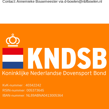
Contact: Annemieke Bouwmeester via d-bowlen@nbfbowlen.nl
KvK-nummer : 40342242
RSIN-nummer: 005373645
IBAN-nummer: NL89ABNA0413005364