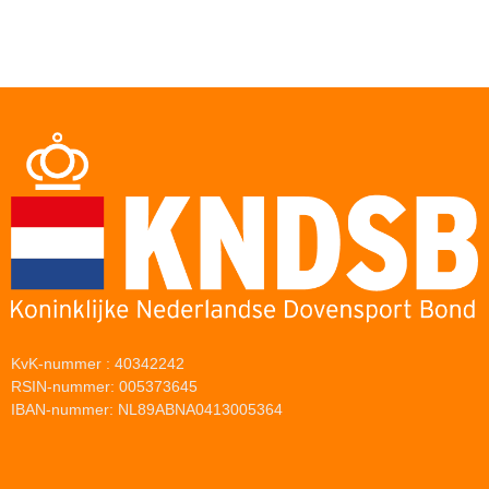
KvK-nummer : 40342242
RSIN-nummer: 005373645
IBAN-nummer: NL89ABNA0413005364