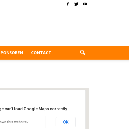
SPONSOREN
CONTACT
ge can't load Google Maps correctly.
WeDoRo
OK
own this website?
chelangelostraat 46 - Rotterdam