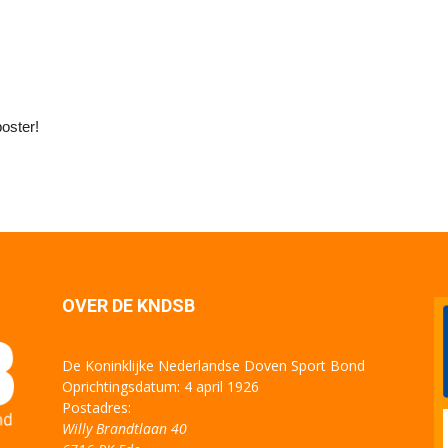
poster!
OVER DE KNDSB
De Koninklijke Nederlandse Doven Sport Bond
Oprichtingsdatum: 4 april 1926
Postadres:
Willy Brandtlaan 40