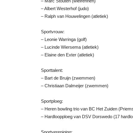
– Marc Stouten (wielrennen)
– Albert Westerhof (judo)
– Ralph van Houwelingen (atletiek)
Sportvrouw:
– Leonie Warringa (golf)
– Lucinde Wiersema (atletiek)
– Elaine den Exter (atletiek)
Sporttalent:
– Bart de Bruijn (zwemmen)
– Christiaan Dalmeijer (zwemmen)
Sportploeg:
– Heren bowling trio van BC Het Zuiden (Priems/
– Hardloopploeg van DSV Dorswedo (17 hardlop
Sportvereniging: