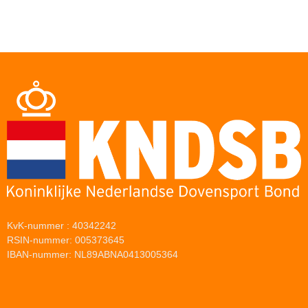
KvK-nummer : 40342242
RSIN-nummer: 005373645
IBAN-nummer: NL89ABNA0413005364