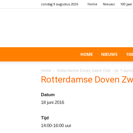
zondag 9 augustus 2026
Home
Nieuws
100 jaar
HOME
NIEUWS
100
Home
Rotterdamse Doven Zwem Club – 3e. 1-uure
Rotterdamse Doven Zw
Datum
18 juni 2016
Tijd
14:00-16:00 uur