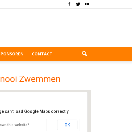
SPONSOREN
CONTACT
ernooi Zwemmen
ge can't load Google Maps correctly.
embad Wilgenring
OK
own this website?
lanchtonweg 70 - Rotterdam - Schiebroek