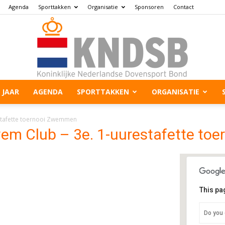
Agenda
Sporttakken
Organisatie
Sponsoren
Contact
 JAAR
AGENDA
SPORTTAKKEN
ORGANISATIE
stafette toernooi Zwemmen
em Club – 3e. 1-uurestafette to
This pa
Zw
Do you 
Me