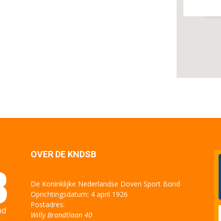
Eve
OVER DE KNDSB
De Koninklijke Nederlandse Doven Sport Bond
Oprichtingsdatum: 4 april 1926
Postadres:
Willy Brandtlaan 40