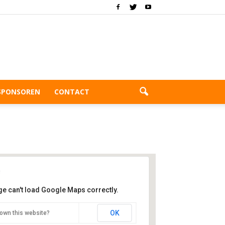
SPONSOREN
CONTACT
ge can't load Google Maps correctly.
eDoRo
OK
own this website?
helangelostraat 46 - Rotterdam