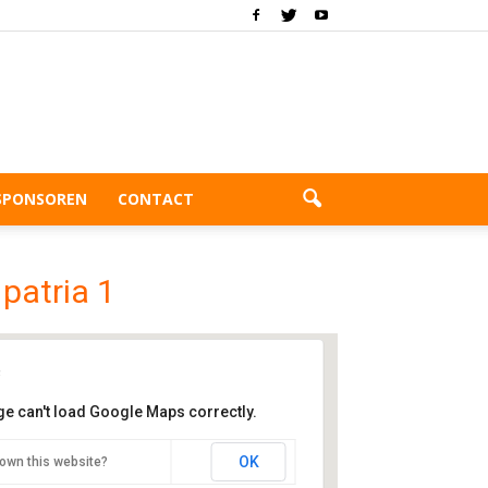
SPONSOREN
CONTACT
patria 1
ge can't load Google Maps correctly.
ortpark Blikkenburg
OK
own this website?
osofenlaantje 7 - Zeist