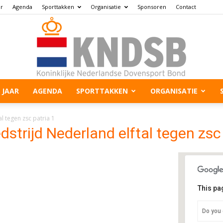
ar
Agenda
Sporttakken
Organisatie
Sponsoren
Contact
 JAAR
AGENDA
SPORTTAKKEN
ORGANISATIE
l tegen zsc patria 1
strijd Nederland elftal tegen zsc 
This pa
Sp
Do you 
Fil