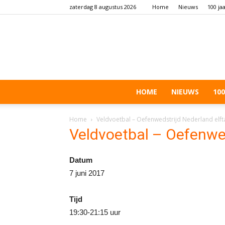
zaterdag 8 augustus 2026
Home
Nieuws
100 ja
HOME
NIEUWS
100
Home
Veldvoetbal – Oefenwedstrijd Nederland elfta
Veldvoetbal – Oefenwed
Datum
7 juni 2017
Tijd
19:30-21:15 uur