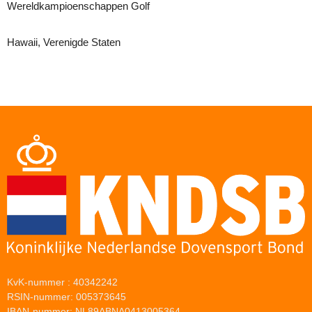
Wereldkampioenschappen Golf
Hawaii, Verenigde Staten
KvK-nummer : 40342242
RSIN-nummer: 005373645
IBAN-nummer: NL89ABNA0413005364