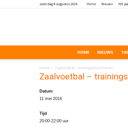
zaterdag 8 augustus 2026
Home
Nieuws
100 ja
HOME
NIEUWS
100
Home
Zaalvoetbal – trainingsavond Heren
Zaalvoetbal – training
Datum
11 mei 2016
Tijd
20:00-22:00 uur