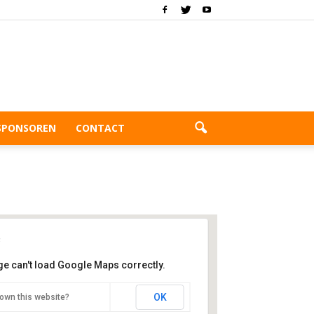
SPONSOREN
CONTACT
ge can't load Google Maps correctly.
Sporthal K.D.O
OK
own this website?
Vuurlijn 51 - De Kwakel