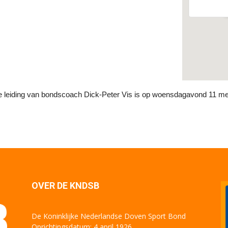
de leiding van bondscoach Dick-Peter Vis is op woensdagavond 11 me
OVER DE KNDSB
De Koninklijke Nederlandse Doven Sport Bond
Oprichtingsdatum: 4 april 1926