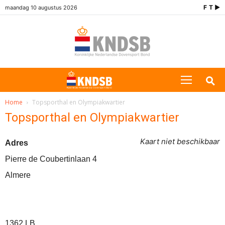
F
T
▶
maandag 10 augustus 2026
Faceb
Twit
Yo
Menu
Zoe
openen
Home
Topsporthal en Olympiakwartier
Topsporthal en Olympiakwartier
Kaart niet beschikbaar
Adres
Pierre de Coubertinlaan 4
Almere
1362 LB