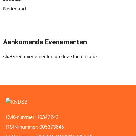
Nederland
Aankomende Evenementen
<li>Geen evenementen op deze locatie</li>
KvK-nummer: 40342242
RSIN-nummer: 005373645