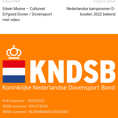
Vorig artikel
Volgend artikel
Edwin Munne – Cultureel
Nederlandse kampioenen D-
Erfgoed Doven / Dovensport
bowlen 2022 bekend
met video
KvK-nummer : 40342242
RSIN-nummer: 005373645
IBAN-nummer: NL89ABNA0413005364