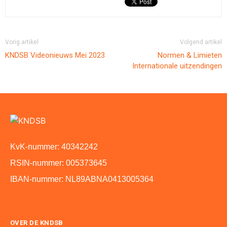
Vorig artikel
Volgend artikel
KNDSB Videonieuws Mei 2023
Normen & Limieten
Internationale uitzendingen
KvK-nummer: 40342242
RSIN-nummer: 005373645
IBAN-nummer: NL89ABNA0413005364
OVER DE KNDSB