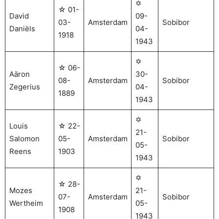
✡
☆ 01-
David
09-
03-
Amsterdam
Sobibor
Daniëls
04-
1918
1943
✡
☆ 06-
Aäron
30-
08-
Amsterdam
Sobibor
Zegerius
04-
1889
1943
✡
Louis
☆ 22-
21-
Salomon
05-
Amsterdam
Sobibor
05-
Reens
1903
1943
✡
☆ 28-
Mozes
21-
07-
Amsterdam
Sobibor
Wertheim
05-
1908
1943