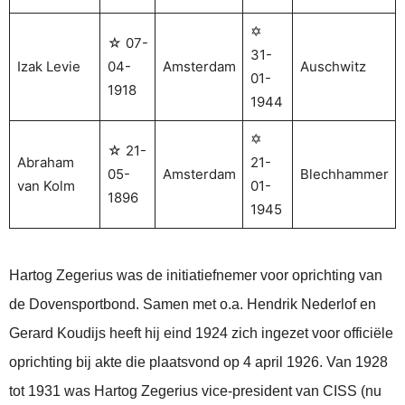
✡
☆ 07-
31-
Izak Levie
04-
Amsterdam
Auschwitz
01-
1918
1944
✡
☆ 21-
Abraham
21-
05-
Amsterdam
Blechhammer
van Kolm
01-
1896
1945
Hartog Zegerius was de initiatiefnemer voor oprichting van
de Dovensportbond. Samen met o.a. Hendrik Nederlof en
Gerard Koudijs heeft hij eind 1924 zich ingezet voor officiële
oprichting bij akte die plaatsvond op 4 april 1926. Van 1928
tot 1931 was Hartog Zegerius vice-president van CISS (nu