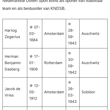
Nederlandse Doven Sport Bond als sporter van Nationaal
team en als bestuurder van KNDSB.
✡
☆ 07-
Hartog
28-
03-
Amsterdam
Auschwitz
Zegerius
09-
1884
1942
✡
Herman
☆ 17-
30-
Benjamin
01-
Rotterdam
Auschwitz
09-
Dasberg
1909
1942
✡
☆ 12-
Jacob de
26-
05-
Amsterdam
Sobibor
Vries
03-
1912
1943