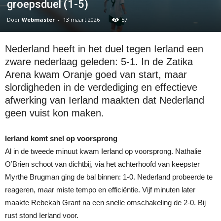
groepsduel (1-5)
Door
Webmaster
-
13 maart 2026
57
Nederland heeft in het duel tegen Ierland een
zware nederlaag geleden: 5-1. In de Zatika
Arena kwam Oranje goed van start, maar
slordigheden in de verdediging en effectieve
afwerking van Ierland maakten dat Nederland
geen vuist kon maken.
Ierland komt snel op voorsprong
Al in de tweede minuut kwam Ierland op voorsprong. Nathalie
O’Brien schoot van dichtbij, via het achterhoofd van keepster
Myrthe Brugman ging de bal binnen: 1-0. Nederland probeerde te
reageren, maar miste tempo en efficiëntie. Vijf minuten later
maakte Rebekah Grant na een snelle omschakeling de 2-0. Bij
rust stond Ierland voor.